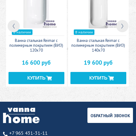
В наличии
В наличии
c
Ванна стальная Reimar с
Ванна стальная Reimar с
У
полимерным покрытием (ВИЗ)
полимерным покрытием (ВИЗ)
120x70
140x70
16 600 руб
19 600 руб
ОБРАТНЫЙ ЗВОНОК
+7 965 431-31-11