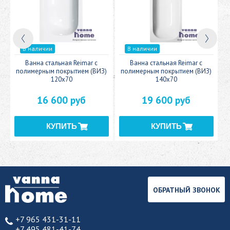
В наличии
В наличии
c
Ванна стальная Reimar с
Ванна стальная Reimar с
У
полимерным покрытием (ВИЗ)
полимерным покрытием (ВИЗ)
120x70
140x70
16 600 руб
19 600 руб
ОБРАТНЫЙ ЗВОНОК
+7 965 431-31-11
+7 495 481-41-74