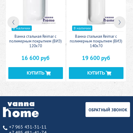
В наличии
В наличии
c
Ванна стальная Reimar с
Ванна стальная Reimar с
У
полимерным покрытием (ВИЗ)
полимерным покрытием (ВИЗ)
120x70
140x70
16 600 руб
19 600 руб
ОБРАТНЫЙ ЗВОНОК
+7 965 431-31-11
+7 495 481-41-74