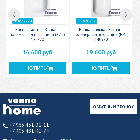
В наличии
В наличии
c
Ванна стальная Reimar с
Ванна стальная Reimar с
У
полимерным покрытием (ВИЗ)
полимерным покрытием (ВИЗ)
120x70
140x70
16 600 руб
19 600 руб
ОБРАТНЫЙ ЗВОНОК
+7 965 431-31-11
+7 495 481-41-74