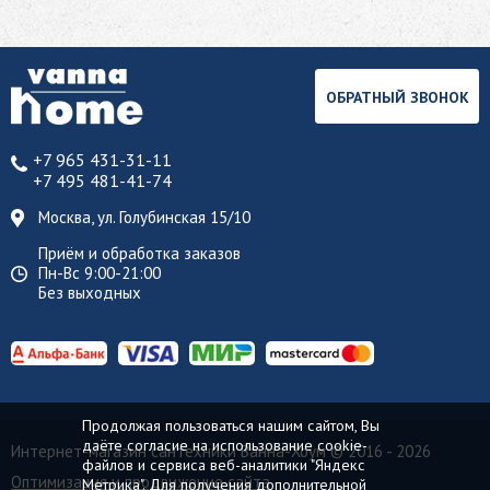
ОБРАТНЫЙ ЗВОНОК
+7 965 431-31-11
+7 495 481-41-74
Москва, ул. Голубинская 15/10
Приём и обработка заказов
Пн-Вс 9:00-21:00
Без выходных
Продолжая пользоваться нашим сайтом, Вы
даёте согласие на использование cookie-
Интернет-магазин сантехники Ванна-Хоум
© 2016 - 2026
файлов и сервиса веб-аналитики "Яндекс
Оптимизация и продвижение сайта
Метрика". Для получения дополнительной