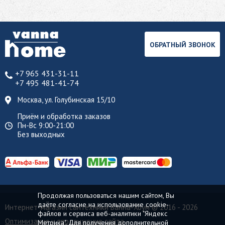
ОБРАТНЫЙ ЗВОНОК
+7 965 431-31-11
+7 495 481-41-74
Москва, ул. Голубинская 15/10
Приём и обработка заказов
Пн-Вс 9:00-21:00
Без выходных
Продолжая пользоваться нашим сайтом, Вы
даёте согласие на использование cookie-
Интернет-магазин сантехники Ванна-Хоум
© 2016 - 2026
файлов и сервиса веб-аналитики "Яндекс
Оптимизация и продвижение сайта
Метрика". Для получения дополнительной