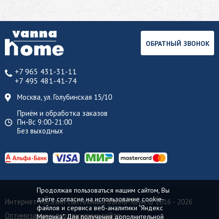
ОБРАТНЫЙ ЗВОНОК
+7 965 431-31-11
+7 495 481-41-74
Москва, ул. Голубинская 15/10
Приём и обработка заказов
Пн-Вс 9:00-21:00
Без выходных
Продолжая пользоваться нашим сайтом, Вы
даёте согласие на использование cookie-
Интернет-магазин сантехники Ванна-Хоум
© 2016 - 2026
файлов и сервиса веб-аналитики "Яндекс
Оптимизация и продвижение сайта
Метрика". Для получения дополнительной