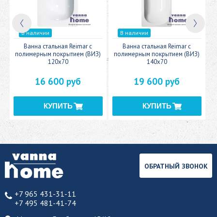
В наличии
В наличии
c
Ванна стальная Reimar с
Ванна стальная Reimar с
У
полимерным покрытием (ВИЗ)
полимерным покрытием (ВИЗ)
120x70
140x70
16 600 руб
19 600 руб
ОБРАТНЫЙ ЗВОНОК
+7 965 431-31-11
+7 495 481-41-74