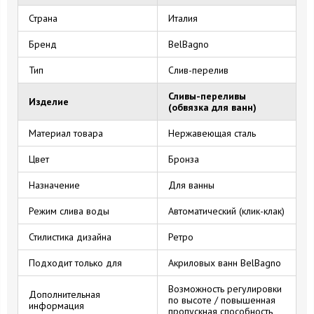
Страна
Италия
Бренд
BelBagno
Тип
Слив-перелив
Сливы-переливы
Изделие
(обвязка для ванн)
Материал товара
Нержавеющая сталь
Цвет
Бронза
Назначение
Для ванны
Режим слива воды
Автоматический (клик-клак)
Стилистика дизайна
Ретро
Подходит только для
Акриловых ванн BelBagno
Возможность регулировки
Дополнительная
по высоте / повышенная
информация
пропускная способность