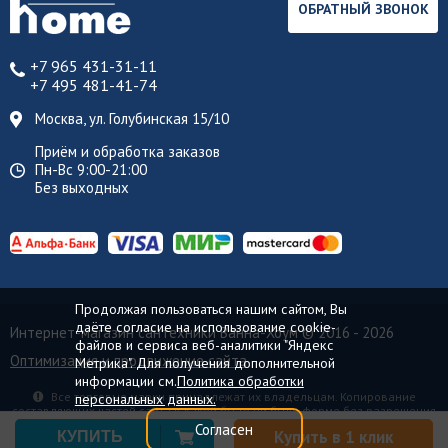
ОБРАТНЫЙ ЗВОНОК
+7 965 431-31-11
+7 495 481-41-74
Москва, ул. Голубинская 15/10
Приём и обработка заказов
Пн-Вс 9:00-21:00
Без выходных
Продолжая пользоваться нашим сайтом, Вы
даёте согласие на использование cookie-
Интернет-магазин сантехники Ванна-Хоум
© 2016 - 2026
файлов и сервиса веб-аналитики "Яндекс
Оптимизация и продвижение сайта
Метрика". Для получения дополнительной
информации см.
Политика обработки
Все торговые марки принадлежат их владельцам. Копирование
персональных данных.
составляющих частей сайта в какой бы то ни было форме без разрешения
владельца авторских прав запрещено.
Согласен
Купить в 1 клик