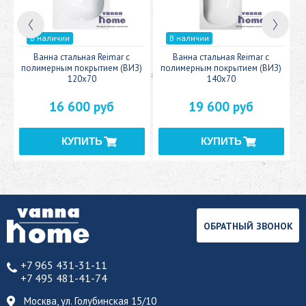
В наличии
В наличии
c
Ванна стальная Reimar с
Ванна стальная Reimar с
У
полимерным покрытием (ВИЗ)
полимерным покрытием (ВИЗ)
120x70
140x70
16 600 руб
19 600 руб
ОБРАТНЫЙ ЗВОНОК
+7 965 431-31-11
+7 495 481-41-74
Москва, ул. Голубинская 15/10