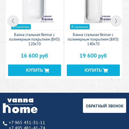
В наличии
В наличии
c
Ванна стальная Reimar с
Ванна стальная Reimar с
У
полимерным покрытием (ВИЗ)
полимерным покрытием (ВИЗ)
120x70
140x70
16 600 руб
19 600 руб
ОБРАТНЫЙ ЗВОНОК
+7 965 431-31-11
+7 495 481-41-74