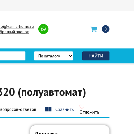
nfo@vanna-home.ru
0
братный звонок
320 (полуавтомат)
 вопросов-ответов
Сравнить
Отложить
Доставка