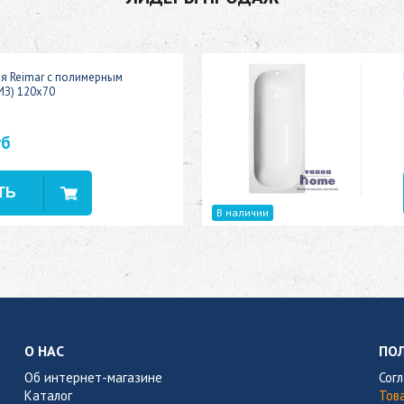
ая Reimar с полимерным
ИЗ) 120x70
уб
В наличии
О НАС
ПО
Об интернет-магазине
Сог
Каталог
Тов