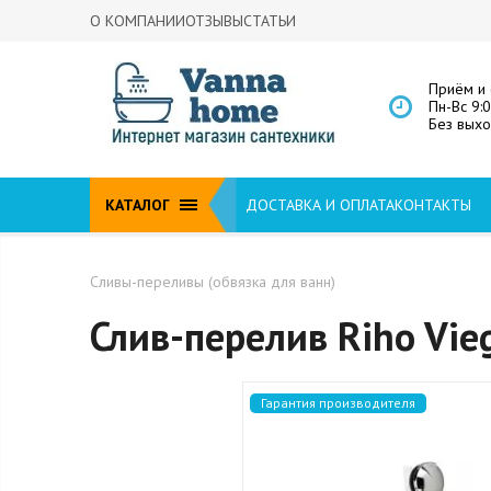
О КОМПАНИИ
ОТЗЫВЫ
СТАТЬИ
Приём и 
Пн-Вс 9:
Без вых
КАТАЛОГ
ДОСТАВКА И ОПЛАТА
КОНТАКТЫ
Сливы-переливы (обвязка для ванн)
Слив-перелив Riho Vie
Гарантия производителя