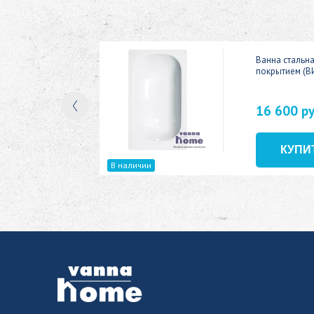
ic 150x70
Ванна стальн
покрытием (В
16 600 р
В наличии