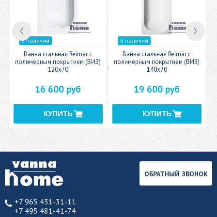
В наличии
В наличии
c
Ванна стальная Reimar с
Ванна стальная Reimar с
У
полимерным покрытием (ВИЗ)
полимерным покрытием (ВИЗ)
120x70
140x70
16 600 руб
19 600 руб
ОБРАТНЫЙ ЗВОНОК
+7 965 431-31-11
+7 495 481-41-74