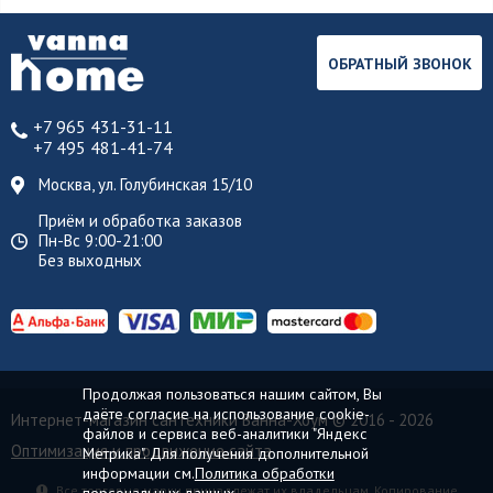
ОБРАТНЫЙ ЗВОНОК
+7 965 431-31-11
+7 495 481-41-74
Москва, ул. Голубинская 15/10
Приём и обработка заказов
Пн-Вс 9:00-21:00
Без выходных
Продолжая пользоваться нашим сайтом, Вы
даёте согласие на использование cookie-
Интернет-магазин сантехники Ванна-Хоум
© 2016 - 2026
файлов и сервиса веб-аналитики "Яндекс
Оптимизация и продвижение сайта
Метрика". Для получения дополнительной
информации см.
Политика обработки
Все торговые марки принадлежат их владельцам. Копирование
персональных данных.