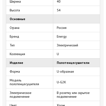
Ширина
40
Высота
54
Основные
Страна
Россия
Бренд
Energy
Тип
Электрический
Коллекция
U
Изделие
Полотенцесушители
Форма
U-образная
Модель
U-G2K
полотенцесушителя
Электрическое
В розетку или скрытое
подключение
подключение
Цвет
Хром