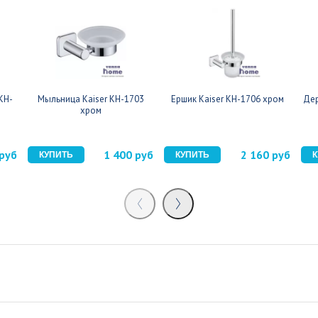
KH-
Мыльница Kaiser KH-1703
Ершик Kaiser KH-1706 хром
Дер
хром
 руб
1 400 руб
2 160 руб