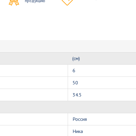
продукцию
(см)
6
50
34.5
Россия
Ника