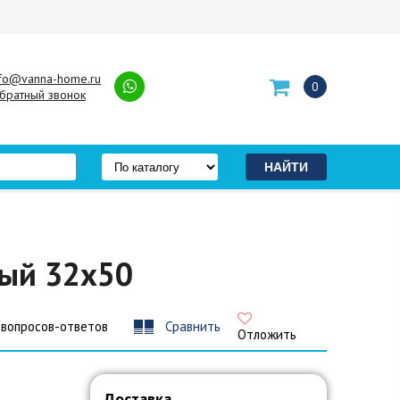
nfo@vanna-home.ru
0
братный звонок
ный 32x50
 вопросов-ответов
Сравнить
Отложить
Доставка