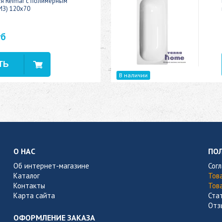
ая Reimar с полимерным
ИЗ) 120x70
уб
В наличии
О НАС
ПО
Об интернет-магазине
Сог
Каталог
Тов
Контакты
Тов
Карта сайта
Ста
Отз
ОФОРМЛЕНИЕ ЗАКАЗА