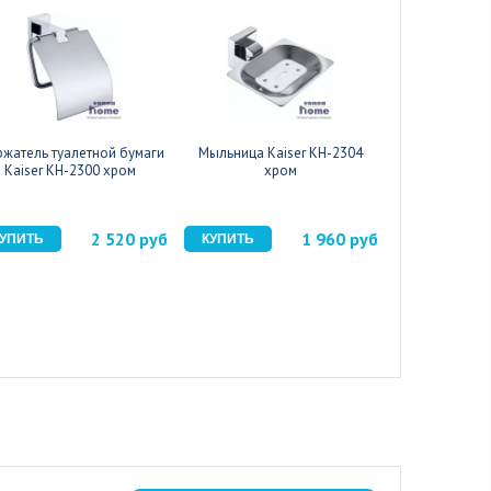
жатель туалетной бумаги
Мыльница Kaiser KH-2304
Стакан с
Kaiser KH-2300 хром
хром
держателем K
х
2 520 руб
1 960 руб