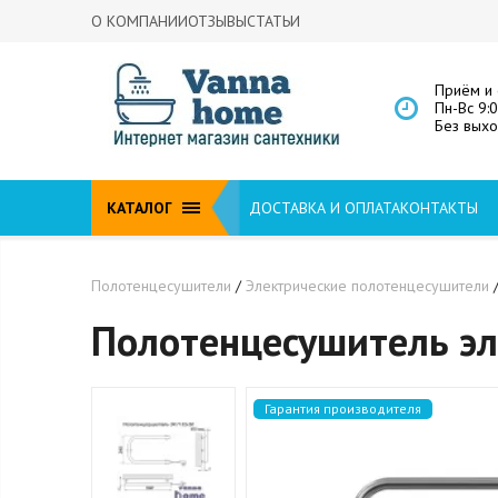
О КОМПАНИИ
ОТЗЫВЫ
СТАТЬИ
Приём и 
Пн-Вс 9:
Без вых
КАТАЛОГ
ДОСТАВКА И ОПЛАТА
КОНТАКТЫ
Полотенцесушители
/
Электрические полотенцесушители
Полотенцесушитель эл
Гарантия производителя