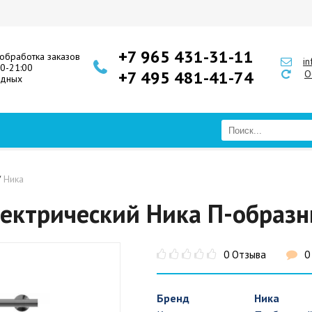
+7 965 431-31-11
обработка заказов
i
00-21:00
+7 495 481-41-74
О
одных
/
Ника
ектрический Ника П-образ
0 Отзыва
0
Бренд
Ника