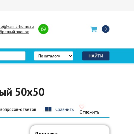
nfo@vanna-home.ru
0
братный звонок
ный 50x50
 вопросов-ответов
Сравнить
Отложить
Доставка