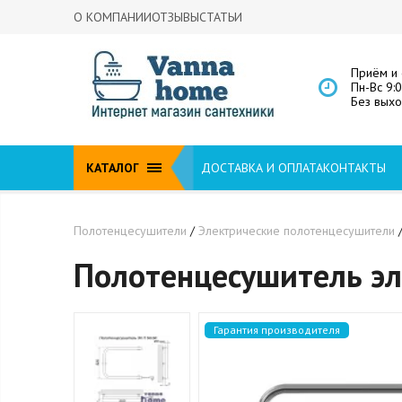
О КОМПАНИИ
ОТЗЫВЫ
СТАТЬИ
Приём и 
Пн-Вс 9:
Без вых
КАТАЛОГ
ДОСТАВКА И ОПЛАТА
КОНТАКТЫ
Полотенцесушители
/
Электрические полотенцесушители
Полотенцесушитель эл
Гарантия производителя