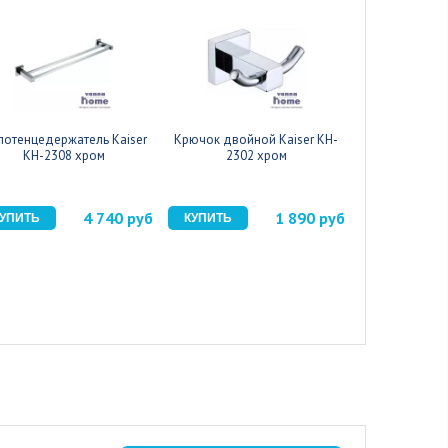
лотенцедержатель Kaiser
Крючок двойной Kaiser KH-
Мыльница Ka
KH-2308 хром
2302 хром
х
4 740 руб
1 890 руб