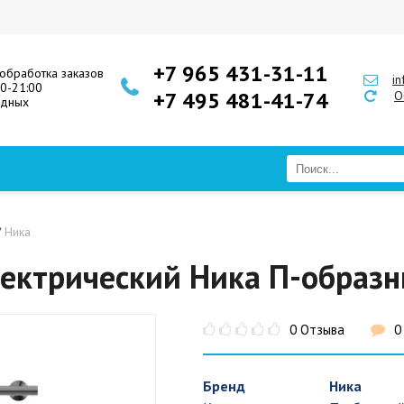
+7 965 431-31-11
обработка заказов
i
00-21:00
+7 495 481-41-74
О
одных
/
Ника
ектрический Ника П-образ
0 Отзыва
0
Бренд
Ника