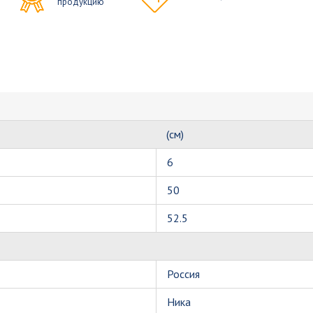
продукцию
(см)
6
50
52.5
Россия
Ника