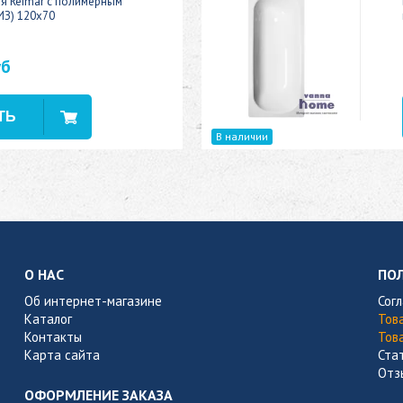
ая Reimar с полимерным
ИЗ) 120x70
уб
В наличии
О НАС
ПО
Об интернет-магазине
Сог
Каталог
Тов
Контакты
Тов
Карта сайта
Ста
Отз
ОФОРМЛЕНИЕ ЗАКАЗА