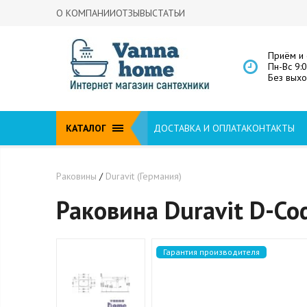
О КОМПАНИИ
ОТЗЫВЫ
СТАТЬИ
Приём и 
Пн-Вс 9:
Без вых
КАТАЛОГ
ДОСТАВКА И ОПЛАТА
КОНТАКТЫ
Раковины
/
Duravit (Германия)
Раковина Duravit D-C
Гарантия производителя