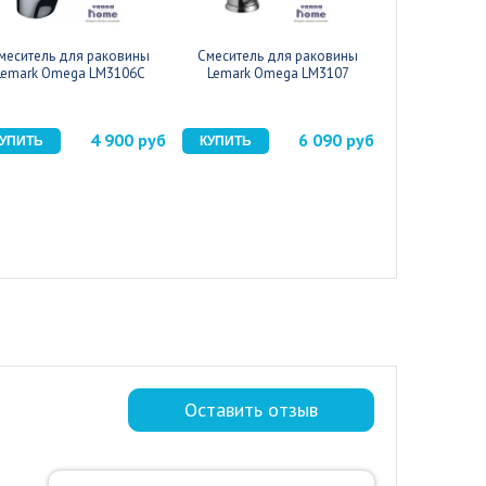
меситель для раковины
Смеситель для раковины
Смеситель 
Lemark Omega LM3106C
Lemark Omega LM3107
Wasserkraf
4 900 руб
6 090 руб
Оставить отзыв