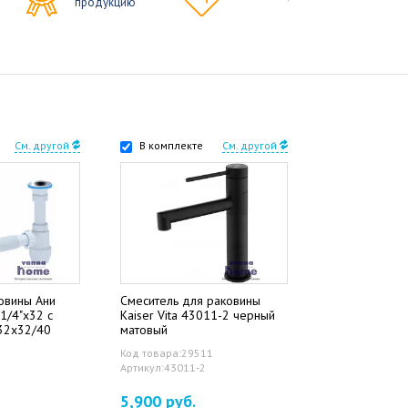
продукцию
См. другой
В комплекте
См. другой
овины Ани
Смеситель для раковины
1/4"x32 с
Kaiser Vita 43011-2 черный
 32x32/40
матовый
Код товара:29511
Артикул:43011-2
5,900 руб.