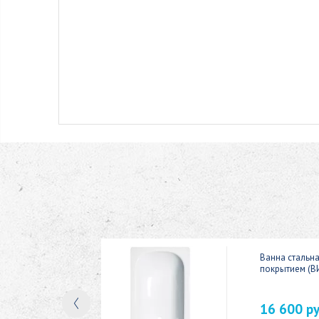
ic 150x70
Ванна стальн
покрытием (В
16 600 р