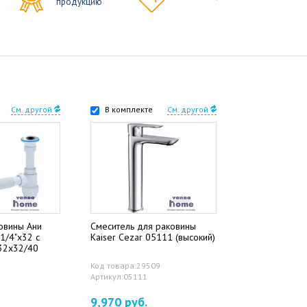
продукцию
См. другой
В комплекте
См. другой
овины Ани
Смеситель для раковины
1/4"x32 с
Kaiser Cezar 05111 (высокий)
 32x32/40
Код товара:29509
Артикул:05111
9,970 руб.