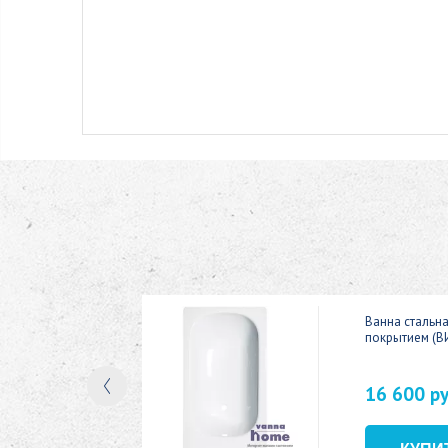
ic 150x70
Ванна стальн
покрытием (В
16 600 р