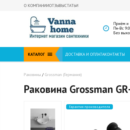
О КОМПАНИИ
ОТЗЫВЫ
СТАТЬИ
Приём и 
Пн-Вс 9:
Без вых
КАТАЛОГ
ДОСТАВКА И ОПЛАТА
КОНТАКТЫ
Раковины
/
Grossman (Германия)
Раковина Grossman GR
Гарантия производителя