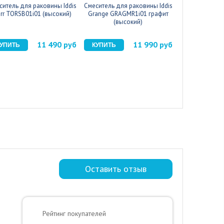
ситель для раковины Iddis
Смеситель для раковины Iddis
Смеситель 
rr TORSB01i01 (высокий)
Grange GRAGMR1i01 графит
Timo Bria
(высокий)
(выс
11 490 руб
11 990 руб
Оставить отзыв
Рейтинг покупателей