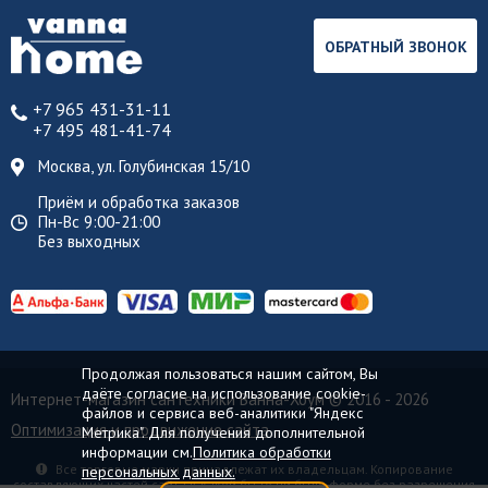
ОБРАТНЫЙ ЗВОНОК
+7 965 431-31-11
+7 495 481-41-74
Москва, ул. Голубинская 15/10
Приём и обработка заказов
Пн-Вс 9:00-21:00
Без выходных
Продолжая пользоваться нашим сайтом, Вы
даёте согласие на использование cookie-
Интернет-магазин сантехники Ванна-Хоум
© 2016 - 2026
файлов и сервиса веб-аналитики "Яндекс
Оптимизация и продвижение сайта
Метрика". Для получения дополнительной
информации см.
Политика обработки
Все торговые марки принадлежат их владельцам. Копирование
персональных данных.
составляющих частей сайта в какой бы то ни было форме без разрешения