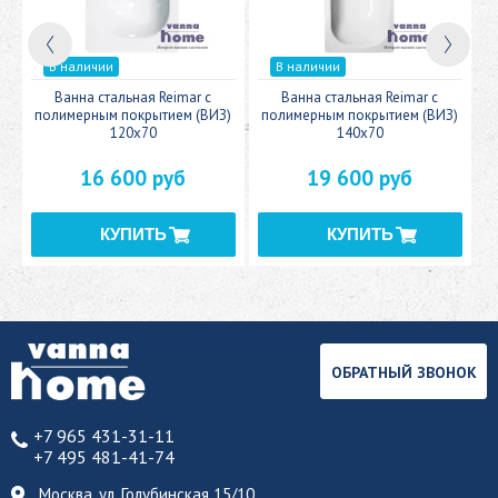
В наличии
В наличии
c
Ванна стальная Reimar с
Ванна стальная Reimar с
У
полимерным покрытием (ВИЗ)
полимерным покрытием (ВИЗ)
120x70
140x70
16 600 руб
19 600 руб
ОБРАТНЫЙ ЗВОНОК
+7 965 431-31-11
+7 495 481-41-74
Москва, ул. Голубинская 15/10