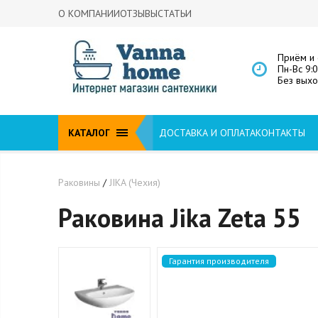
О КОМПАНИИ
ОТЗЫВЫ
СТАТЬИ
Приём и 
Пн-Вс 9:
Без вых
КАТАЛОГ
ДОСТАВКА И ОПЛАТА
КОНТАКТЫ
Раковины
/
JIKA (Чехия)
Раковина Jika Zeta 55
Гарантия производителя