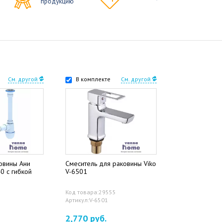
продукцию
См. другой
В комплекте
См. другой
овины Ани
Смеситель для раковины Viko
0 с гибкой
V-6501
Код товара:29555
Артикул:V-6501
2,770 руб.