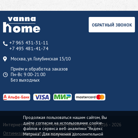
ОБРАТНЫЙ ЗВОНОК
+7 965 431-31-11
+7 495 481-41-74
Москва, ул. Голубинская 15/10
Приём и обработка заказов
Пн-Вс 9:00-21:00
Без выходных
Продолжая пользоваться нашим сайтом, Вы
даёте согласие на использование cookie-
Интернет-магазин сантехники Ванна-Хоум
© 2016 - 2026
файлов и сервиса веб-аналитики "Яндекс
Оптимизация и продвижение сайта
Метрика". Для получения дополнительной