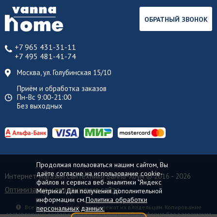
ОБРАТНЫЙ ЗВОНОК
+7 965 431-31-11
+7 495 481-41-74
Москва, ул. Голубинская 15/10
Приём и обработка заказов
Пн-Вс 9:00-21:00
Без выходных
Продолжая пользоваться нашим сайтом, Вы
даёте согласие на использование cookie-
Интернет-магазин сантехники Ванна-Хоум
© 2016 - 2026
файлов и сервиса веб-аналитики "Яндекс
Оптимизация и продвижение сайта
Метрика". Для получения дополнительной
информации см.
Политика обработки
Все торговые марки принадлежат их владельцам. Копирование
персональных данных.
составляющих частей сайта в какой бы то ни было форме без разрешения