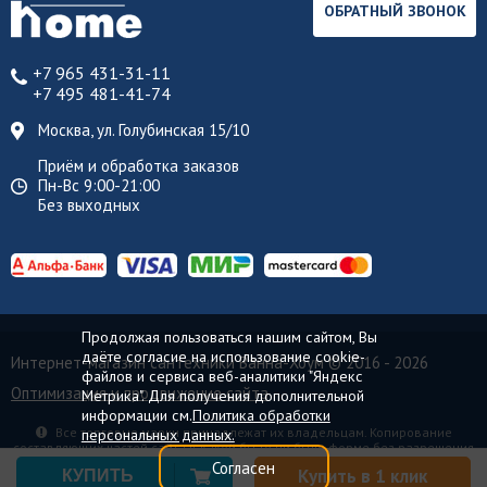
ОБРАТНЫЙ ЗВОНОК
+7 965 431-31-11
+7 495 481-41-74
Москва, ул. Голубинская 15/10
Приём и обработка заказов
Пн-Вс 9:00-21:00
Без выходных
Продолжая пользоваться нашим сайтом, Вы
даёте согласие на использование cookie-
Интернет-магазин сантехники Ванна-Хоум
© 2016 - 2026
файлов и сервиса веб-аналитики "Яндекс
Оптимизация и продвижение сайта
Метрика". Для получения дополнительной
информации см.
Политика обработки
Все торговые марки принадлежат их владельцам. Копирование
персональных данных.
составляющих частей сайта в какой бы то ни было форме без разрешения
владельца авторских прав запрещено.
Согласен
Купить в 1 клик