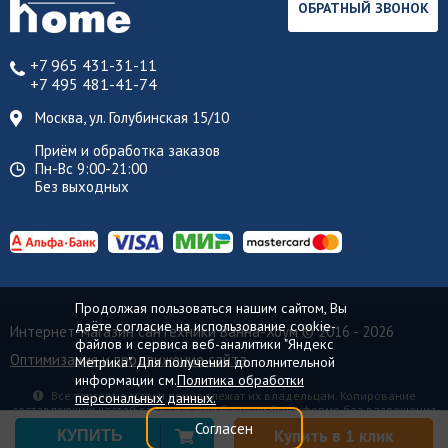
ОБРАТНЫЙ ЗВОНОК
+7 965 431-31-11
+7 495 481-41-74
Москва, ул. Голубинская 15/10
Приём и обработка заказов
Пн-Вс 9:00-21:00
Без выходных
Продолжая пользоваться нашим сайтом, Вы
даёте согласие на использование cookie-
Интернет-магазин сантехники Ванна-Хоум
© 2016 - 2026
файлов и сервиса веб-аналитики "Яндекс
Оптимизация и продвижение сайта
Метрика". Для получения дополнительной
информации см.
Политика обработки
Все торговые марки принадлежат их владельцам. Копирование
персональных данных.
составляющих частей сайта в какой бы то ни было форме без разрешения
владельца авторских прав запрещено.
Согласен
Купить в 1 клик