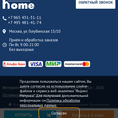
ОБРАТНЫЙ ЗВОНОК
+7 965 431-31-11
+7 495 481-41-74
Москва, ул. Голубинская 15/10
Приём и обработка заказов
Пн-Вс 9:00-21:00
Без выходных
Продолжая пользоваться нашим сайтом, Вы
даёте согласие на использование cookie-
Интернет-магазин сантехники Ванна-Хоум
© 2016 - 2026
файлов и сервиса веб-аналитики "Яндекс
Оптимизация и продвижение сайта
Метрика". Для получения дополнительной
информации см.
Политика обработки
Все торговые марки принадлежат их владельцам. Копирование
персональных данных.
составляющих частей сайта в какой бы то ни было форме без разрешения
владельца авторских прав запрещено.
Согласен
Купить в 1 клик