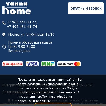
ОБРАТНЫЙ ЗВОНОК
+7 965 431-31-11
+7 495 481-41-74
Москва, ул. Голубинская 15/10
Приём и обработка заказов
Пн-Вс 9:00-21:00
Без выходных
Продолжая пользоваться нашим сайтом, Вы
даёте согласие на использование cookie-
Интернет-магазин сантехники Ванна-Хоум
© 2016 - 2026
файлов и сервиса веб-аналитики "Яндекс
Оптимизация и продвижение сайта
Метрика". Для получения дополнительной
информации см.
Политика обработки
Все торговые марки принадлежат их владельцам. Копирование
персональных данных.
составляющих частей сайта в какой бы то ни было форме без разрешения