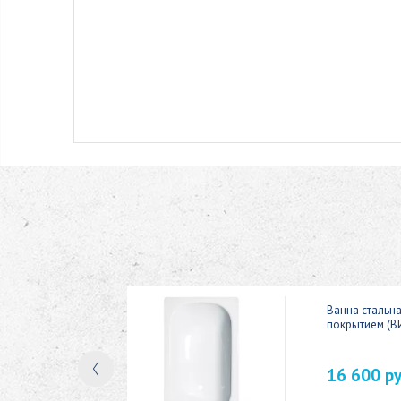
ic 150x70
Ванна стальн
покрытием (В
16 600 р