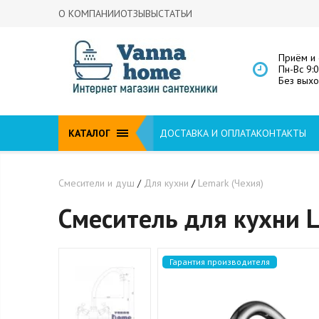
О КОМПАНИИ
ОТЗЫВЫ
СТАТЬИ
Приём и 
Пн-Вс 9:
Без вых
КАТАЛОГ
ДОСТАВКА И ОПЛАТА
КОНТАКТЫ
Смесители и душ
/
Для кухни
/
Lemark (Чехия)
Смеситель для кухни 
Гарантия производителя