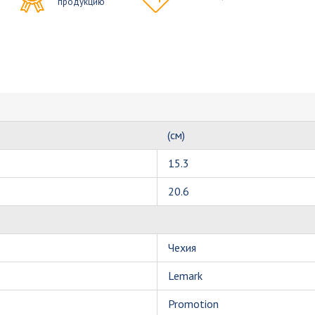
продукцию
(см)
15.3
20.6
Чехия
Lemark
Promotion