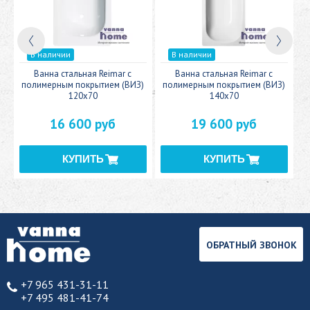
В наличии
В наличии
c
Ванна стальная Reimar с
Ванна стальная Reimar с
У
полимерным покрытием (ВИЗ)
полимерным покрытием (ВИЗ)
120x70
140x70
16 600 руб
19 600 руб
ОБРАТНЫЙ ЗВОНОК
+7 965 431-31-11
+7 495 481-41-74