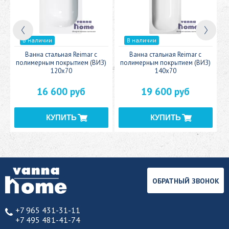
В наличии
В наличии
c
Ванна стальная Reimar с
Ванна стальная Reimar с
У
полимерным покрытием (ВИЗ)
полимерным покрытием (ВИЗ)
120x70
140x70
16 600 руб
19 600 руб
ОБРАТНЫЙ ЗВОНОК
+7 965 431-31-11
+7 495 481-41-74