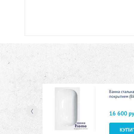
ic 150x70
Ванна стальн
покрытием (В
16 600 р