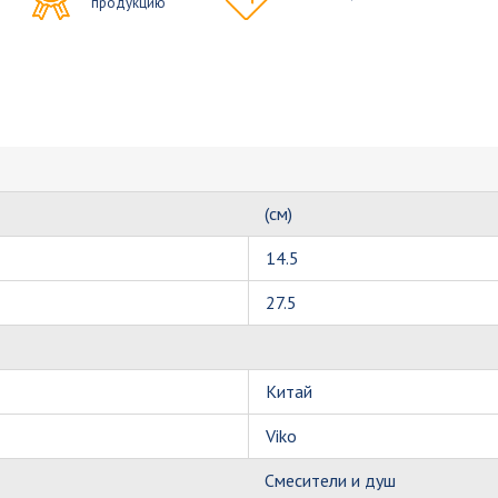
продукцию
(см)
14.5
27.5
Китай
Viko
Смесители и душ