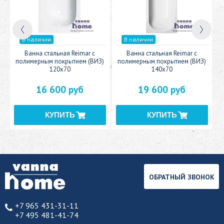
В наличии
В наличии
c
Ванна стальная Reimar с
Ванна стальная Reimar с
У
полимерным покрытием (ВИЗ)
полимерным покрытием (ВИЗ)
120x70
140x70
16 600 руб
19 600 руб
ОБРАТНЫЙ ЗВОНОК
+7 965 431-31-11
+7 495 481-41-74