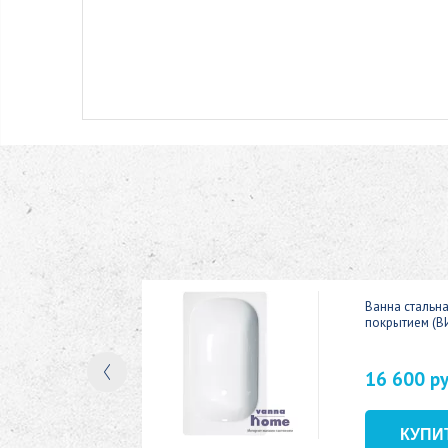
ic 150x70
Ванна стальн
покрытием (В
16 600 р