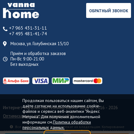
ОБРАТНЫЙ ЗВОНОК
+7 965 431-31-11
+7 495 481-41-74
Москва, ул. Голубинская 15/10
Приём и обработка заказов
Пн-Вс 9:00-21:00
Без выходных
Продолжая пользоваться нашим сайтом, Вы
даёте согласие на использование cookie-
Интернет-магазин сантехники Ванна-Хоум
© 2016 - 2026
файлов и сервиса веб-аналитики "Яндекс
Оптимизация и продвижение сайта
Метрика". Для получения дополнительной
информации см.
Политика обработки
Все торговые марки принадлежат их владельцам. Копирование
персональных данных.
составляющих частей сайта в какой бы то ни было форме без разрешения