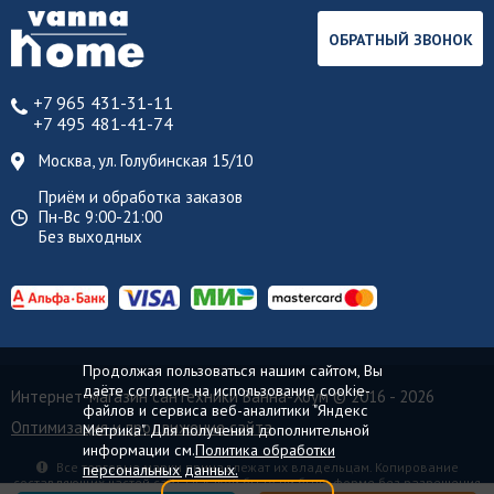
ОБРАТНЫЙ ЗВОНОК
+7 965 431-31-11
+7 495 481-41-74
Москва, ул. Голубинская 15/10
Приём и обработка заказов
Пн-Вс 9:00-21:00
Без выходных
Продолжая пользоваться нашим сайтом, Вы
даёте согласие на использование cookie-
Интернет-магазин сантехники Ванна-Хоум
© 2016 - 2026
файлов и сервиса веб-аналитики "Яндекс
Оптимизация и продвижение сайта
Метрика". Для получения дополнительной
информации см.
Политика обработки
Все торговые марки принадлежат их владельцам. Копирование
персональных данных.
составляющих частей сайта в какой бы то ни было форме без разрешения