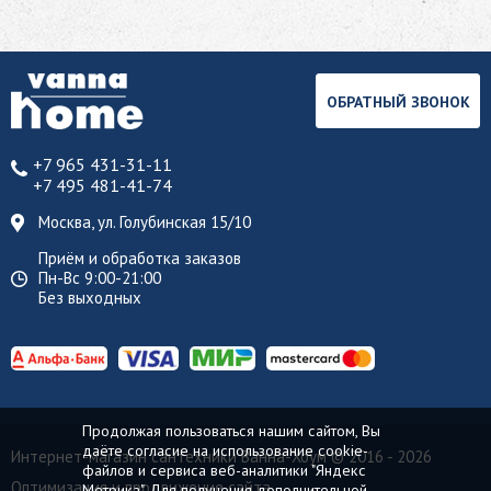
ОБРАТНЫЙ ЗВОНОК
+7 965 431-31-11
+7 495 481-41-74
Москва, ул. Голубинская 15/10
Приём и обработка заказов
Пн-Вс 9:00-21:00
Без выходных
Продолжая пользоваться нашим сайтом, Вы
даёте согласие на использование cookie-
Интернет-магазин сантехники Ванна-Хоум
© 2016 - 2026
файлов и сервиса веб-аналитики "Яндекс
Оптимизация и продвижение сайта
Метрика". Для получения дополнительной