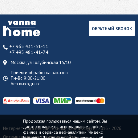
ОБРАТНЫЙ ЗВОНОК
+7 965 431-31-11
+7 495 481-41-74
Москва, ул. Голубинская 15/10
Приём и обработка заказов
Пн-Вс 9:00-21:00
Без выходных
Продолжая пользоваться нашим сайтом, Вы
даёте согласие на использование cookie-
Интернет-магазин сантехники Ванна-Хоум
© 2016 - 2026
файлов и сервиса веб-аналитики "Яндекс
Оптимизация и продвижение сайта
Метрика". Для получения дополнительной