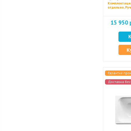
Комплектаци
отдельно, Ру
15 950 
К
Гарантия про
Доставка бес