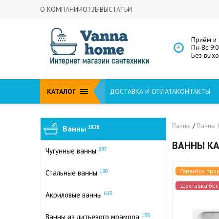
О КОМПАНИИ
ОТЗЫВЫ
СТАТЬИ
Приём и 
Пн-Вс 9:
Без вых
КАТАЛОГ
ДОСТАВКА И ОПЛАТА
КОНТАКТЫ
Ванны
/
Ванны 
Ванны
1828
ВАННЫ KA
887
Чугунные ванны
Гарантия про
190
Стальные ванны
Доставка бес
613
Акриловые ванны
138
Ванны из литьевого мрамора