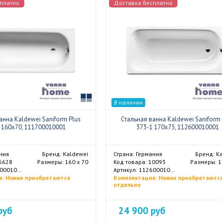
платно
Доставка бесплатно
Сравнить
В наличии
анна Kaldewei Saniform Plus
Стальная ванна Kaldewei Saniform 
 160x70, 111700010001
373-1 170x75, 112600010001
ния
Бренд: Kaldewei
Страна: Германия
Бренд: K
36628
Размеры: 160 х 70
Код товара: 10093
Размеры: 1
Артикул: 111700010001
Артикул: 112600010001
я: Ножки приобретаются
Комплектация: Ножки приобретаютс
отдельно
руб
24 900 руб