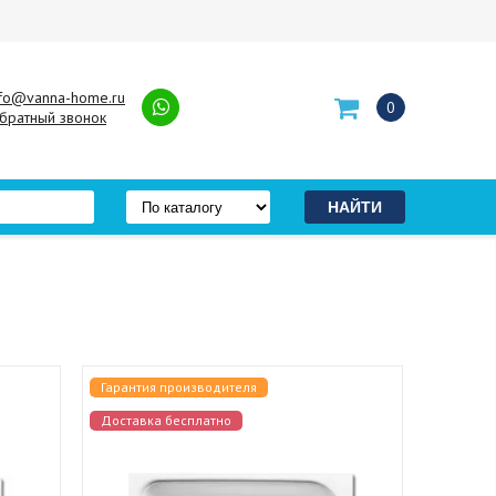
nfo@vanna-home.ru
0
братный звонок
Гарантия производителя
Доставка бесплатно