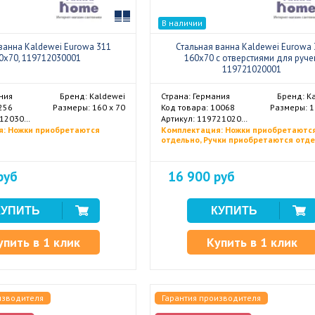
Сравнить
В наличии
ванна Kaldewei Eurowa 311
Стальная ванна Kaldewei Eurowa 
0x70, 119712030001
160x70 с отверстиями для руче
119721020001
ния
Бренд: Kaldewei
Страна: Германия
Бренд: K
256
Размеры: 160 х 70
Код товара: 10068
Размеры: 1
Артикул: 119712030001
Артикул: 119721020001
я: Ножки приобретаются
Комплектация: Ножки приобретаютс
отдельно, Ручки приобретаются отд
руб
16 900 руб
упить в 1 клик
Купить в 1 клик
изводителя
Гарантия производителя