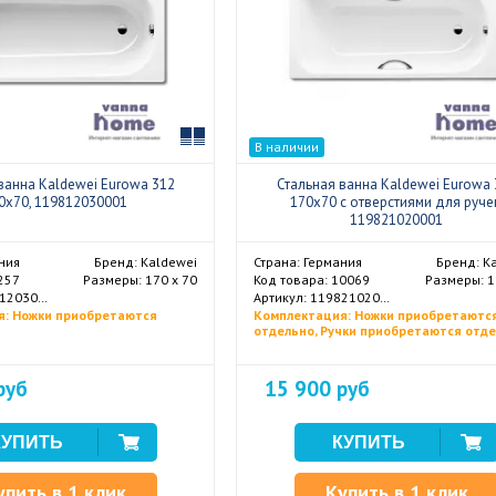
Сравнить
В наличии
ванна Kaldewei Eurowa 312
Стальная ванна Kaldewei Eurowa 
0x70, 119812030001
170x70 с отверстиями для руче
119821020001
ния
Бренд: Kaldewei
Страна: Германия
Бренд: K
257
Размеры: 170 х 70
Код товара: 10069
Размеры: 1
Артикул: 119812030001
Артикул: 119821020001
я: Ножки приобретаются
Комплектация: Ножки приобретаютс
отдельно, Ручки приобретаются отд
руб
15 900 руб
упить в 1 клик
Купить в 1 клик