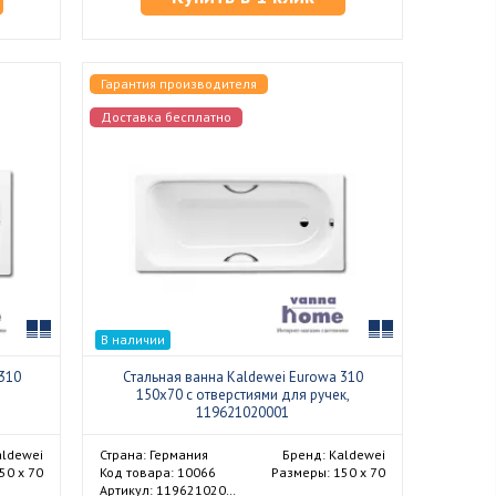
Гарантия производителя
Доставка бесплатно
Сравнить
Сравнить
В наличии
310
Стальная ванна Kaldewei Eurowa 310
150x70 с отверстиями для ручек,
119621020001
aldewei
Страна: Германия
Бренд: Kaldewei
50 х 70
Код товара: 10066
Размеры: 150 х 70
Артикул: 119621020001