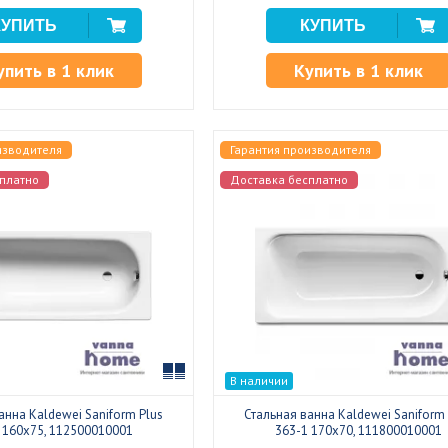
упить в 1 клик
Купить в 1 клик
изводителя
Гарантия производителя
платно
Доставка бесплатно
Сравнить
В наличии
анна Kaldewei Saniform Plus
Стальная ванна Kaldewei Saniform 
 160x75, 112500010001
363-1 170x70, 111800010001