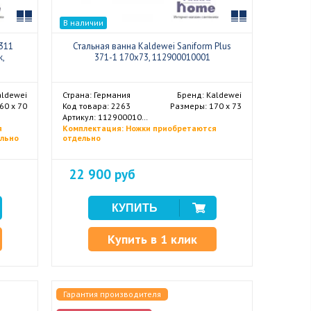
Сравнить
Сравнить
В наличии
311
Стальная ванна Kaldewei Saniform Plus
к,
371-1 170x73, 112900010001
aldewei
Страна: Германия
Бренд: Kaldewei
60 х 70
Код товара: 2263
Размеры: 170 x 73
Артикул: 112900010001
я
Комплектация: Ножки приобретаются
ельно
отдельно
22 900 руб
Купить в 1 клик
Гарантия производителя