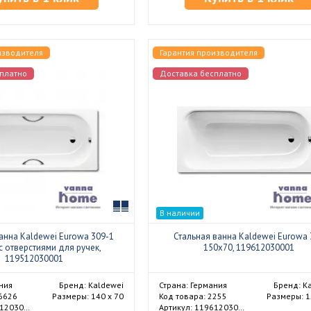
изводителя
Гарантия производителя
платно
Доставка бесплатно
Сравнить
В наличии
анна Kaldewei Eurowa 309-1
Стальная ванна Kaldewei Eurowa 
с отверстиями для ручек,
150x70, 119612030001
119512030001
ния
Бренд: Kaldewei
Страна: Германия
Бренд: K
36626
Размеры: 140 х 70
Код товара: 2255
Размеры: 1
Артикул: 119512030001
Артикул: 119612030001