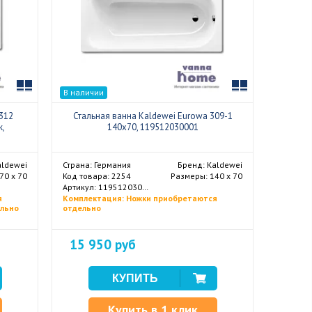
Сравнить
Сравнить
В наличии
312
Стальная ванна Kaldewei Eurowa 309-1
к,
140x70, 119512030001
aldewei
Страна: Германия
Бренд: Kaldewei
70 х 70
Код товара: 2254
Размеры: 140 х 70
Артикул: 119512030001
я
Комплектация: Ножки приобретаются
ельно
отдельно
15 950 руб
Купить в 1 клик