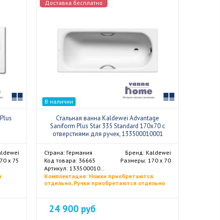
Доставка бесплатно
Сравнить
Сравнить
В наличии
Plus
Стальная ванна Kaldewei Advantage
Saniform Plus Star 335 Standard 170x70 с
отверстиями для ручек, 133500010001
aldewei
Страна: Германия
Бренд: Kaldewei
70 х 75
Код товара: 36665
Размеры: 170 х 70
Артикул: 133500010001
я
Комплектация: Ножки приобретаются
отдельно, Ручки приобретаются отдельно
24 900 руб