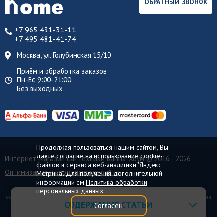
ОБРАТНЫЙ ЗВОНОК
+7 965 431-31-11
+7 495 481-41-74
Москва, ул. Голубинская 15/10
Приём и обработка заказов
Пн-Вс 9:00-21:00
Без выходных
Продолжая пользоваться нашим сайтом, Вы
даёте согласие на использование cookie-
Интернет-магазин сантехники Ванна-Хоум
© 2016 - 2026
файлов и сервиса веб-аналитики "Яндекс
Оптимизация и продвижение сайта
Метрика". Для получения дополнительной
информации см.
Политика обработки
Все торговые марки принадлежат их владельцам. Копирование
персональных данных.
составляющих частей сайта в какой бы то ни было форме без разрешения
СОДЕРЖАНИЕ СТАТЬИ
владельца авторских прав запрещено.
Согласен