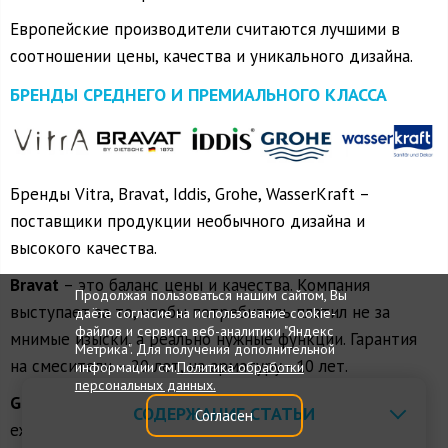
Европейские производители считаются лучшими в
соотношении цены, качества и уникального дизайна.
БРЕНДЫ СРЕДНЕГО И ПРЕМИАЛЬНОГО КЛАССА
Бренды Vitra, Bravat, Iddis, Grohe, WasserKraft –
поставщики продукции необычного дизайна и
высокого качества.
Bravat
– это баланс цены и качества. Компания
Продолжая пользоваться нашим сайтом, Вы
выступает за то, чтобы потребитель платил не за
даёте согласие на использование cookie-
файлов и сервиса веб-аналитики "Яндекс
мнимые изыски, а реально нужные функции. Гарантия
Метрика". Для получения дополнительной
на смесители – 20 лет, на арматуру - 10 лет.
информации см.
Политика обработки
персональных данных.
Grohe
испытывает свои новинки, имитируя
СОДЕРЖАНИЕ СТАТЬИ
Согласен
ежедневную эксплуатацию в течение 20 лет с