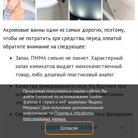
Акриловые ванны одни из самых дорогих, поэтому,
чтобы не потратить зря средства, перед оплатой
обратите внимание на следующее:
Запах. ПММА сильно не пахнет. Характерный
запах химикатов выдает низкокачественный
товар, либо дешевый пластиковый аналог.
Качество армированного слоя. На бортике при
Продолжая пользоваться нашим сайтом, Вы
осмотре видно стекловолокно, обработанное
даёте согласие на использование cookie-
файлов и сервиса веб-аналитики "Яндекс
эпоксидными смолами.
Метрика". Для получения дополнительной
информации см.
Политика обработки
Светопроницаемость. Если посветить фонариком
персональных данных.
на внутреннюю стенку, то его свет не должен
СОДЕРЖАНИЕ СТАТЬИ
Согласен
быть идентичен снаружи.