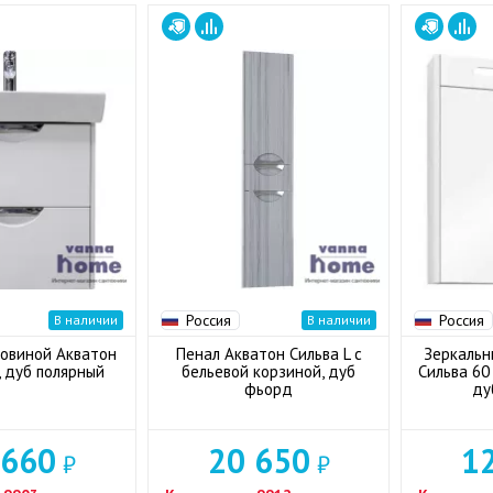
Россия
Россия
В наличии
В наличии
ковиной Акватон
Пенал Акватон Сильва L с
Зеркальн
, дуб полярный
бельевой корзиной, дуб
Сильва 60
фьорд
ду
 660
20 650
1
₽
₽