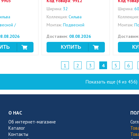
9903
Код товара:
9912
Код товар
Ширина:
32
Ширина:
6
ильва
Коллекция:
Сильва
Коллекция:
есной /
Монтаж:
Подвесной
Монтаж:
По
8.08.2026
Доставим:
08.08.2026
Доставим
1
2
3
4
5
6
Показать еще (4 из 456)
О НАС
ПО
Об интернет-магазине
Сог
Каталог
Тов
Контакты
Тов