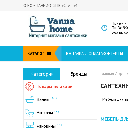
О КОМПАНИИ
ОТЗЫВЫ
СТАТЬИ
Приём и 
Пн-Вс 9:
Без вых
КАТАЛОГ
ДОСТАВКА И ОПЛАТА
КОНТАКТЫ
Категории
Бренды
Главная
/
Брен
САНТЕХНИ
Товары по акции
Ванны
1828
Мебель для в
Унитазы
435
МЕБЕЛЬ ДЛ
Раковины
369