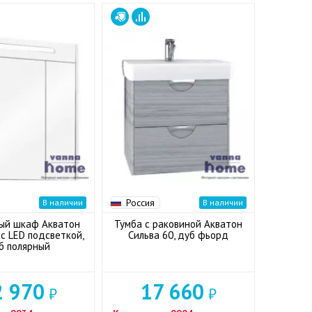
Россия
В наличии
В наличии
ый шкаф Акватон
Тумба с раковиной Акватон
 с LED подсветкой,
Сильва 60, дуб фьорд
б полярный
2 970
17 660
₽
₽