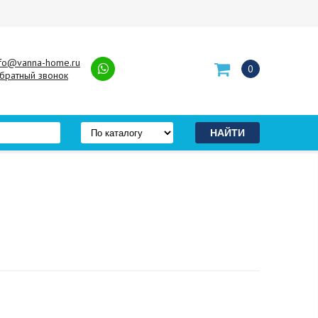
nfo@vanna-home.ru
0
братный звонок