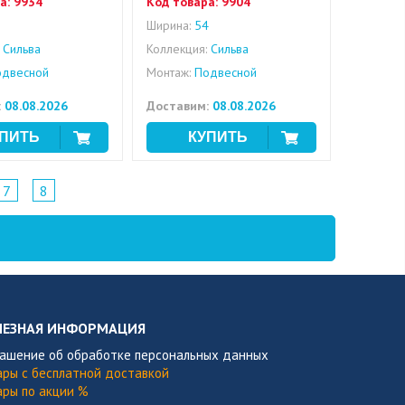
а:
9934
Код товара:
9904
0
Ширина:
54
Сильва
Коллекция:
Сильва
двесной
Монтаж:
Подвесной
:
08.08.2026
Доставим:
08.08.2026
7
8
ЛЕЗНАЯ ИНФОРМАЦИЯ
лашение об обработке персональных данных
ары с бесплатной доставкой
ары по акции %