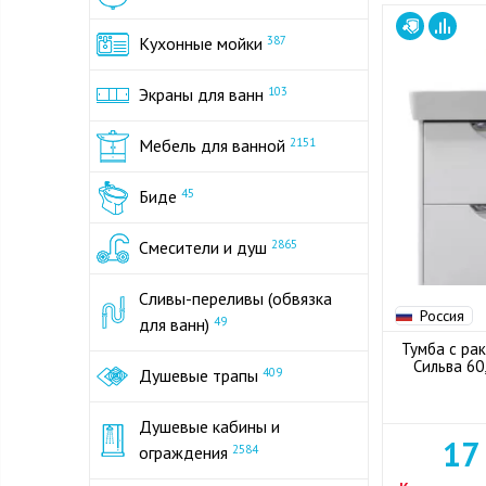
Кухонные мойки
387
Экраны для ванн
103
Мебель для ванной
2151
Биде
45
Смесители и душ
2865
Сливы-переливы (обвязка
Россия
для ванн)
49
Тумба с ра
Сильва 60
Душевые трапы
409
Душевые кабины и
17
ограждения
2584