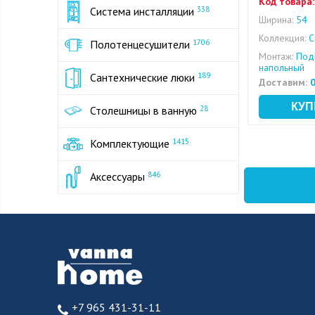
Код товара:
Система инсталляции
338
Ширина:
54
Коллекция:
С
Полотенцесушители
1706
Монтаж:
Подв
напольный
Сантехнические люки
189
Доставим:
0
Столешницы в ванную
28
Комплектующие
1415
Аксессуары
846
+7 965 431-31-11