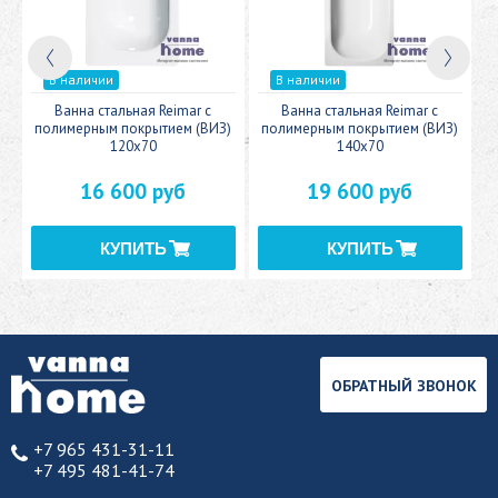
В наличии
В наличии
c
Ванна стальная Reimar с
Ванна стальная Reimar с
У
полимерным покрытием (ВИЗ)
полимерным покрытием (ВИЗ)
120x70
140x70
16 600 руб
19 600 руб
ОБРАТНЫЙ ЗВОНОК
+7 965 431-31-11
+7 495 481-41-74