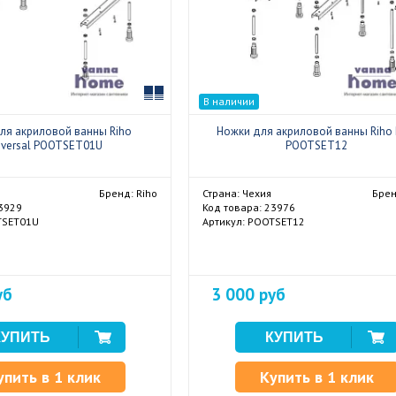
Сравнить
В наличии
ля акриловой ванны Riho
Ножки для акриловой ванны Riho P
iversal POOTSET01U
POOTSET12
Бренд: Riho
Страна: Чехия
Брен
23929
Код товара: 23976
TSET01U
Артикул: POOTSET12
уб
3 000 руб
упить в 1 клик
Купить в 1 клик