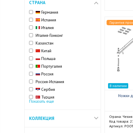
СТРАНА
Германия
Испания
Гарантия про
Италия
Италия-Гонконг
Казахстан
Китай
Польша
Португалия
Россия
Россия-Испания
В наличии
Сербия
Ножки д
Турция
Показать еще
Финляндия
Франция
Страна: Чехия
КОЛЛЕКЦИЯ
Чехия
Код товара: 
Артикул: POO