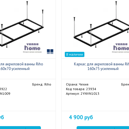
Сравнить
В наличии
для акриловой ванны Riho
Каркас для акриловой ванны Ri
160x70 усиленный
160x75 усиленный
Бренд: Riho
Страна: Чехия
Брен
23922
Код товара: 23934
VN1009
Артикул: 2YNVN1013
уб
4 900 руб