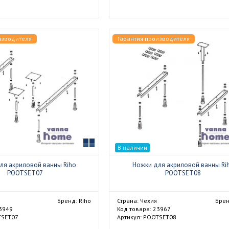
изводителя
Гарантия производителя
Сравнить
В наличии
ля акриловой ванны Riho
Ножки для акриловой ванны Ri
POOTSET07
POOTSET08
Бренд: Riho
Страна: Чехия
Брен
23949
Код товара: 23967
TSET07
Артикул: POOTSET08