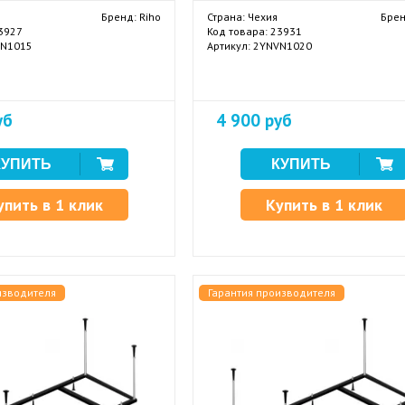
Бренд: Riho
Страна: Чехия
Брен
23927
Код товара: 23931
VN1015
Артикул: 2YNVN1020
уб
4 900 руб
упить в 1 клик
Купить в 1 клик
изводителя
Гарантия производителя