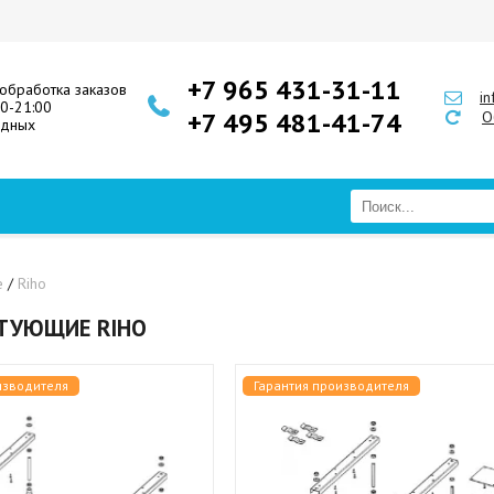
+7 965 431-31-11
обработка заказов
i
00-21:00
+7 495 481-41-74
О
одных
е
/
Riho
ТУЮЩИЕ RIHO
изводителя
Гарантия производителя