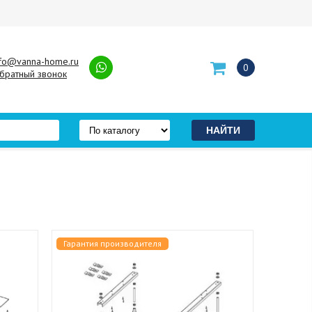
nfo@vanna-home.ru
0
братный звонок
Гарантия производителя