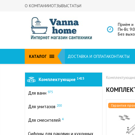
О КОМПАНИИ
ОТЗЫВЫ
СТАТЬИ
Приём и 
Пн-Вс 9:
Без вых
КАТАЛОГ
ДОСТАВКА И ОПЛАТА
КОНТАКТЫ
Комплектующи
Комплектующие
1415
КОМПЛЕК
975
Для ванн
Гарантия про
200
Для унитазов
4
Для смесителей
Сифоны для раковин и кухонных