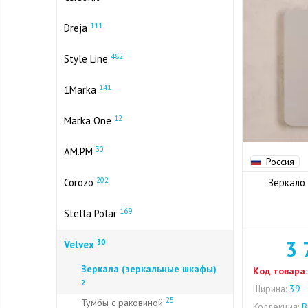
111
Dreja
482
Style Line
141
1Marka
12
Marka One
30
AM.PM
Россия
202
Corozo
Зеркало 
169
Stella Polar
3 
30
Velvex
Зеркала (зеркальные шкафы)
Код товара:
2
Ширина:
39
25
Тумбы с раковиной
Коллекция:
B