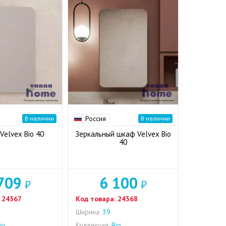
Россия
В наличии
В наличии
Velvex Bio 40
Зеркальный шкаф Velvex Bio
40
709
6 100
₽
₽
24367
Код товара:
24368
Ширина:
39
io
Коллекция:
Bio