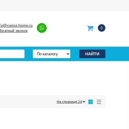
nfo@vanna-home.ru
0
братный звонок
На странице
24