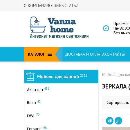
О КОМПАНИИ
ОТЗЫВЫ
СТАТЬИ
Приём и 
Пн-Вс 9:
Без вых
КАТАЛОГ
ДОСТАВКА И ОПЛАТА
КОНТАКТЫ
Мебель для ва
Мебель для ванной
2151
ЗЕРКАЛА 
456
Акватон
40
Roca
Сортировать
70
OWL
66
Cersanit