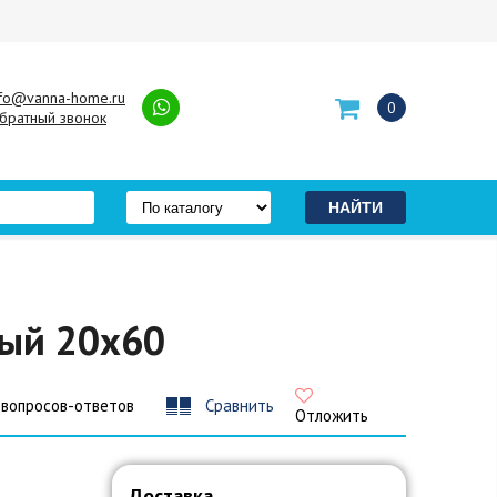
nfo@vanna-home.ru
0
братный звонок
ный 20x60
 вопросов-ответов
Сравнить
Отложить
Доставка