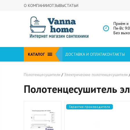
О КОМПАНИИ
ОТЗЫВЫ
СТАТЬИ
Приём и 
Пн-Вс 9:
Без вых
КАТАЛОГ
ДОСТАВКА И ОПЛАТА
КОНТАКТЫ
Полотенцесушители
/
Электрические полотенцесушители
Полотенцесушитель эл
Гарантия производителя