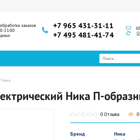
+7 965 431-31-11
обработка заказов
i
00-21:00
+7 495 481-41-74
О
одных
/
Ника
ектрический Ника П-образ
0 Отзыва
0
Бренд
Ника