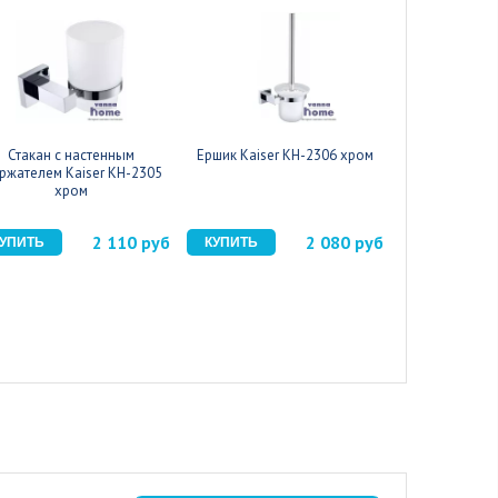
Стакан с настенным
Ершик Kaiser KH-2306 хром
Полка для 
ржателем Kaiser KH-2305
держателем K
хром
х
2 110 руб
2 080 руб