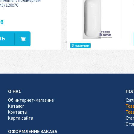
ая Reimar с полимерным
ИЗ) 120x70
уб
В наличии
О НАС
ПО
Об интернет-магазине
Сог
Каталог
Тов
Контакты
Тов
Карта сайта
Ста
Отз
ОФОРМЛЕНИЕ ЗАКАЗА