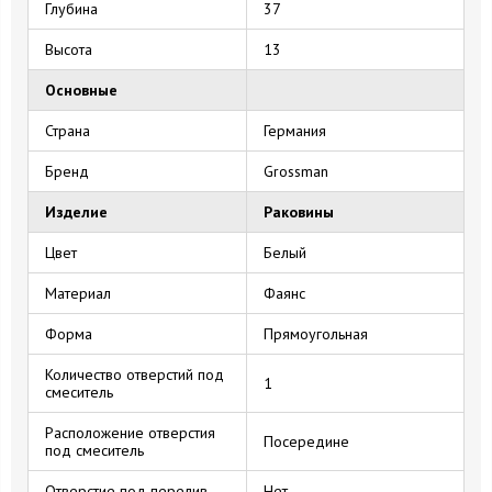
Глубина
37
Высота
13
Основные
Страна
Германия
Бренд
Grossman
Изделие
Раковины
Цвет
Белый
Материал
Фаянс
Форма
Прямоугольная
Количество отверстий под
1
смеситель
Расположение отверстия
Посередине
под смеситель
Отверстие под перелив
Нет