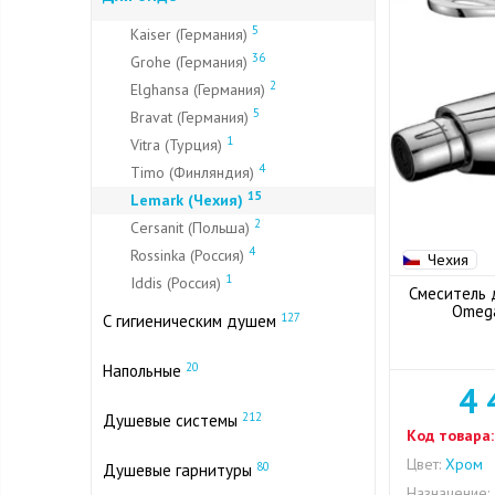
5
Kaiser (Германия)
36
Grohe (Германия)
2
Elghansa (Германия)
5
Bravat (Германия)
1
Vitra (Турция)
4
Timo (Финляндия)
15
Lemark (Чехия)
2
Cersanit (Польша)
4
Rossinka (Россия)
Чехия
1
Iddis (Россия)
Смеситель 
Omeg
127
С гигиеническим душем
20
Напольные
4 
212
Душевые системы
Код товара:
Цвет:
Хром
80
Душевые гарнитуры
Назначение: