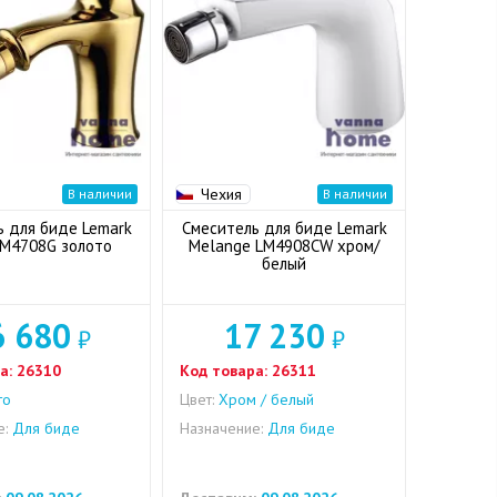
Чехия
В наличии
В наличии
ь для биде Lemark
Смеситель для биде Lemark
LM4708G золото
Melange LM4908CW хром/
белый
6 680
17 230
₽
₽
а:
26310
Код товара:
26311
то
Цвет:
Хром / белый
е:
Для биде
Назначение:
Для биде