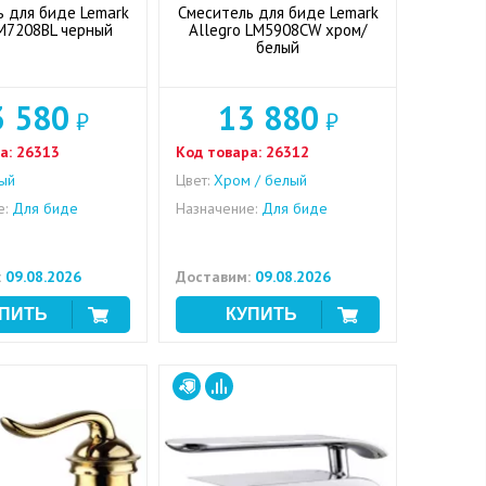
ь для биде Lemark
Смеситель для биде Lemark
M7208BL черный
Allegro LM5908CW хром/
белый
3 580
13 880
₽
₽
а:
26313
Код товара:
26312
ый
Цвет:
Хром / белый
е:
Для биде
Назначение:
Для биде
:
09.08.2026
Доставим:
09.08.2026