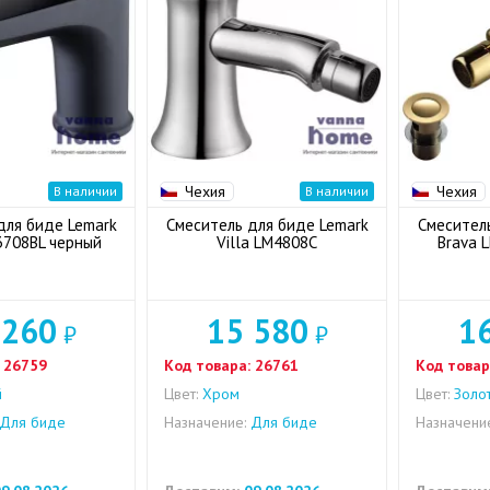
Чехия
Чехия
В наличии
В наличии
для биде Lemark
Смеситель для биде Lemark
Смесител
3708BL черный
Villa LM4808C
Brava 
 260
15 580
1
₽
₽
26759
Код товара:
26761
Код товар
й
Цвет:
Хром
Цвет:
Золо
Для биде
Назначение:
Для биде
Назначени