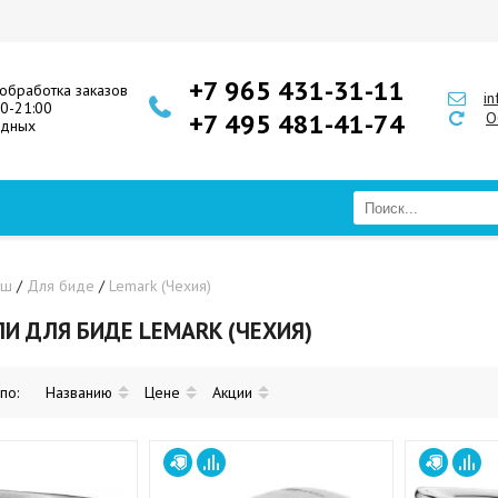
+7 965 431-31-11
обработка заказов
i
00-21:00
+7 495 481-41-74
О
одных
уш
/
Для биде
/
Lemark (Чехия)
И ДЛЯ БИДЕ LEMARK (ЧЕХИЯ)
 по:
Названию
Цене
Акции