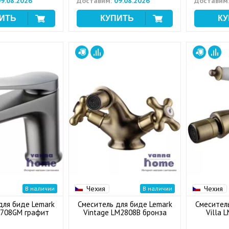
9.08.2026
Доставим:
09.08.2026
Доставим
Чехия
Чехия
В наличии
В наличии
для биде Lemark
Смеситель для биде Lemark
Смесител
3708GM графит
Vintage LM2808B бронза
Villa 