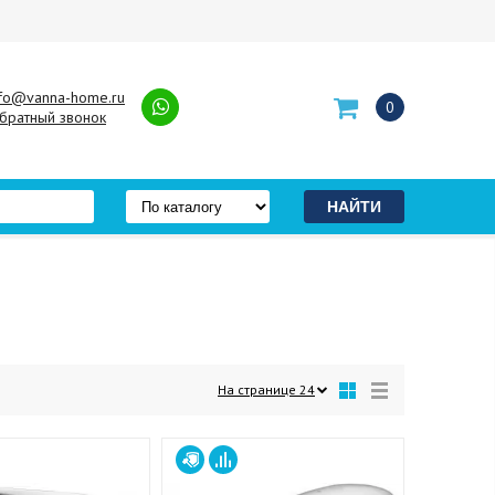
nfo@vanna-home.ru
0
братный звонок
На странице
24