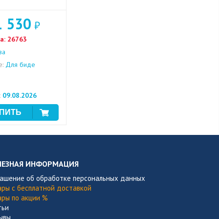
1 530
₽
а:
26763
за
е:
Для биде
:
09.08.2026
ЛЕЗНАЯ ИНФОРМАЦИЯ
лашение об обработке персональных данных
ары с бесплатной доставкой
ары по акции %
тьи
ывы