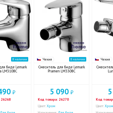
Чехия
Чехия
В наличии
В наличии
для биде Lemark
Смеситель для биде Lemark
Смесител
a LM3108C
Pramen LM3308C
Lu
490
5 090
5
₽
₽
26268
Код товара:
26270
Код товар
Цвет:
Хром
Цвет:
Хро
Для биде
Назначение:
Для биде
Назначени