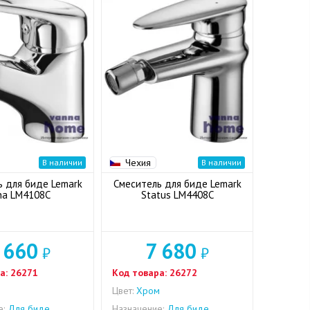
Чехия
В наличии
В наличии
ь для биде Lemark
Смеситель для биде Lemark
na LM4108C
Status LM4408C
 660
7 680
₽
₽
а:
26271
Код товара:
26272
м
Цвет:
Хром
е:
Для биде
Назначение:
Для биде