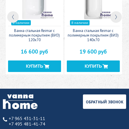
В наличии
В наличии
c
Ванна стальная Reimar с
Ванна стальная Reimar с
У
полимерным покрытием (ВИЗ)
полимерным покрытием (ВИЗ)
120x70
140x70
16 600 руб
19 600 руб
ОБРАТНЫЙ ЗВОНОК
+7 965 431-31-11
+7 495 481-41-74