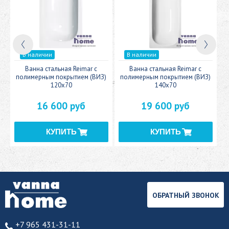
В наличии
В наличии
c
Ванна стальная Reimar с
Ванна стальная Reimar с
У
полимерным покрытием (ВИЗ)
полимерным покрытием (ВИЗ)
120x70
140x70
16 600 руб
19 600 руб
ОБРАТНЫЙ ЗВОНОК
+7 965 431-31-11